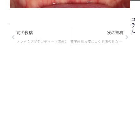
コ
ラ
ム
前の投稿
次の投稿
ノンクラスプデンチャー（義歯）
審美歯科治療により前歯の見た目を改善した症例
2
年
月
日