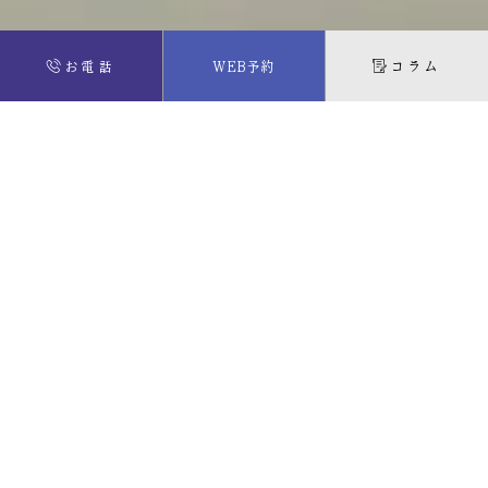
お電話
WEB予約
コラム
夏季休診のお知らせ
2026年7月8日
平素より当院をご利用いただき、誠にありがとうございま
す。 誠に勝手ながら、**8月13日（木）〜8月16日（日）**の
期間を夏季休診とさせていただきます。 8月17日（月）より
通常通り診療いたします。 患者様にはご不便を
スポーツ用マウスピース「VIA」導入しました
2026年5月1日