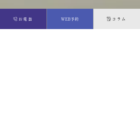
お電話
WEB予約
コラム
夏季休診のお知らせ
2026年7月8日
平素より当院をご利用いただき、誠にありがとうございま
す。 誠に勝手ながら、**8月13日（木）〜8月16日（日）**の
期間を夏季休診とさせていただきます。 8月17日（月）より
通常通り診療いたします。 患者様にはご不便を
スポーツ用マウスピース「VIA」導入しました
2026年5月1日