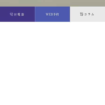
お電話
WEB予約
コラム
夏季休診のお知らせ
2026年7月8日
平素より当院をご利用いただき、誠にありがとうございま
す。 誠に勝手ながら、**8月13日（木）〜8月16日（日）**の
期間を夏季休診とさせていただきます。 8月17日（月）より
通常通り診療いたします。 患者様にはご不便を
スポーツ用マウスピース「VIA」導入しました
2026年5月1日