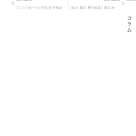
11/21(金)〜24(月祝)見学相談会！
【仙台 矯正 無料相談】矯正治療をご検討中の方へ｜仙台ウィステリアデンタルクリニック
コ
ラ
ム
2
年
月
日